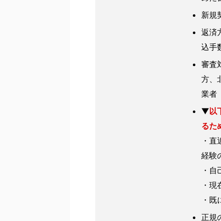
新規
返済
込手
審査
方、
業者
▼
以
るた
・直
経験
・自
・現
・既
正規