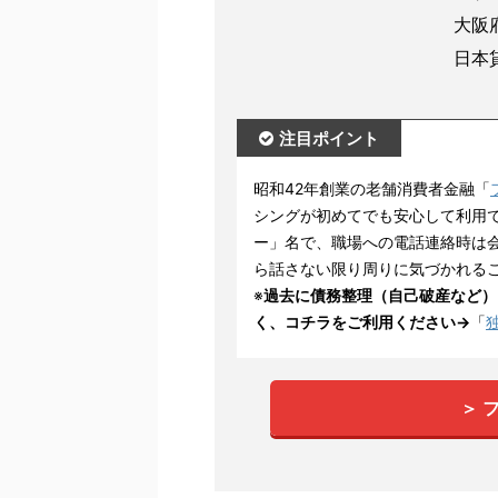
大阪府
日本
注目ポイント
昭和42年創業の老舗消費者金融「
シングが初めてでも安心して利用で
ー」名で、職場への電話連絡時は
ら話さない限り周りに気づかれる
※
過去に債務整理（自己破産など）
く、コチラをご利用ください→
「
＞ 