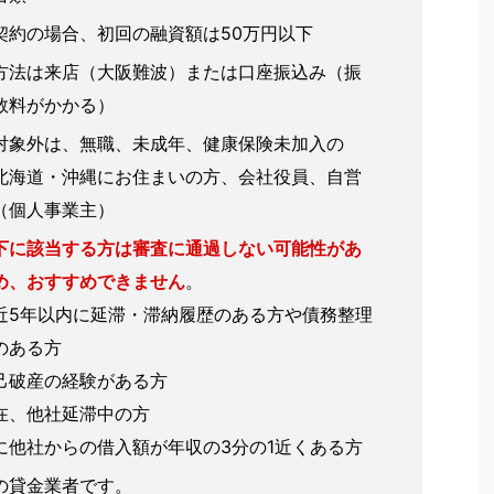
契約の場合、初回の融資額は50万円以下
方法は来店（大阪難波）または口座振込み（振
数料がかかる）
対象外
は、無職、未成年、健康保険未加入の
北海道・沖縄にお住まいの方、会社役員、自営
（個人事業主）
下に該当する方は審査に通過しない可能性があ
め、おすすめできません
。
近5年以内に延滞・滞納履歴のある方や債務整理
のある方
己破産の経験がある方
在、他社延滞中の方
に他社からの借入額が年収の3分の1近くある方
の貸金業者です。