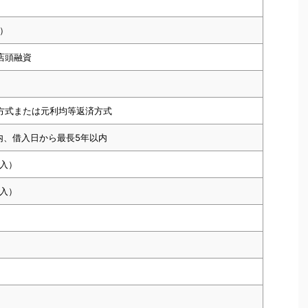
）
店頭融資
方式または元利均等返済方式
内、借入日から最長5年以内
入）
入）