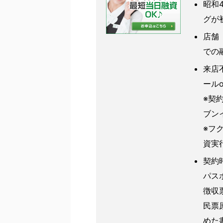
昭和
グが
店舗
での
来店
ール
※契
ブン
※フ
資実
契約
パス
徴収
民票
めた