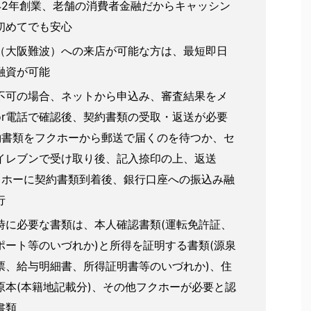
42年創業、老舗の消費者金融だからキャッシン
初めてでも安心
（大阪難波）への来店が可能な方は、最短即日
融資が可能
不可の場合、ネットから申込み、審査結果をメ
or電話で確認後、契約書類の受取・返送が必要
約書類をフクホーから郵送で届くのを待つか、セ
イレブンで受け取り後、記入捺印の上、返送
クホーに契約書類到着後、銀行口座への振込み融
行
時に必要な書類は、本人確認書類(運転免許証、
ポート等のいづれか)と所得を証明する書類(源泉
票、給与明細書、所得証明書等のいづれか)、住
原本(本籍地記載分)、その他フクホーが必要と認
書類