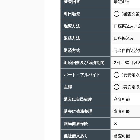
審査回答
最短即日
即日融資
◯（審査次第
融資方法
口座振込み／
返済方法
口座振込み
返済方式
元金自由返済
返済回数及び返済期間
2回～60回以
パート・アルバイト
◯（要安定収
主婦
◯（要安定収
過去に自己破産
審査可能
過去に債務整理
審査可能
国民健康保険
✕
他社借入あり
審査可能